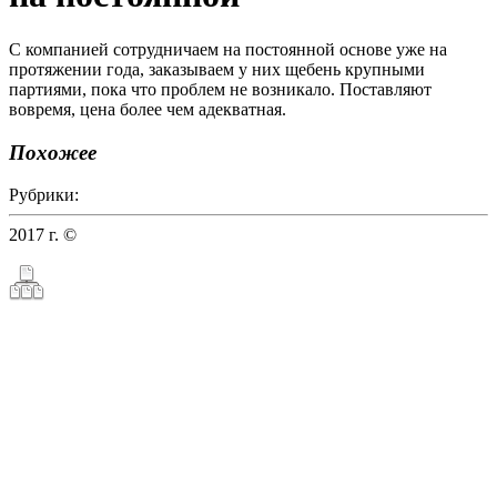
С компанией сотрудничаем на постоянной основе уже на
протяжении года, заказываем у них щебень крупными
партиями, пока что проблем не возникало. Поставляют
вовремя, цена более чем адекватная.
Похожее
Рубрики:
2017 г. ©
ТалгиСпецСтрой — продажа нерудных материалов
в Махачкале и Дагестане
Создание сайтов
продвижение