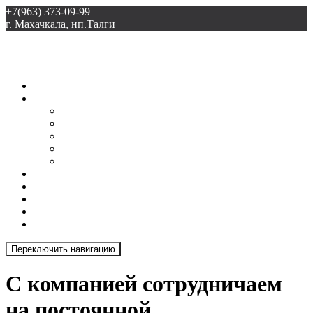
+7(963) 373-09-99
г. Махачкала, нп.Талги
ООО «Талгиспецстрой»
Главная
О нас
Доставка
Грамоты
Прайс-лист
Лицензия
Документы
Новости
Галерея
Продукция
Отзывы
Контакты
Переключить навигацию
С компанией сотрудничаем
на постоянной