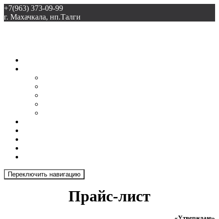
+7(963) 373-09-99
г. Махачкала, нп.Талги
ООО «Талгиспецстрой»
Главная
О нас
Доставка
Грамоты
Прайс-лист
Лицензия
Документы
Новости
Галерея
Продукция
Отзывы
Контакты
Переключить навигацию
Прайс-лист
«Утверждаю»