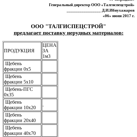
Генеральный директор ООО «Талгиспецстрой»
________________ Д.И.Ибнухажаров
«06» июня 2017 г.
ООО "ТАЛГИСПЕЦСТРОЙ"
предлагает поставку нерудных материалов:
ЦЕНА
ПРОДУКЦИЯ
ЗА
1м3
Щебень
фракции 0х5
Щебень
фракции 5х10
Щебень-ПГС
0х35
Щебень
.
фракции 10х20
Щебень
фракции 20х40
Щебень
фракции 40х70