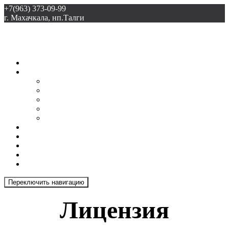
+7(963) 373-09-99
г. Махачкала, нп.Талги
ООО «Талгиспецстрой»
Главная
О нас
Доставка
Грамоты
Прайс-лист
Лицензия
Документы
Новости
Галерея
Продукция
Отзывы
Контакты
Переключить навигацию
Лицензия