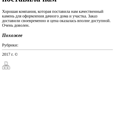
Хорошая компания, которая поставила нам качественный
камень для оформления дачного дома и участка. Заказ
доставили своевременно и цена оказалась вполне доступной.
Очень доволен.
Похожее
Рубрики:
2017 г. ©
ТалгиСпецСтрой — продажа нерудных материалов
в Махачкале и Дагестане
Создание сайтов
продвижение