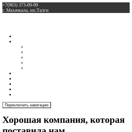
+7(963) 373-09-99
г. Махачкала, нп.Талги
ООО «Талгиспецстрой»
Главная
О нас
Доставка
Грамоты
Прайс-лист
Лицензия
Документы
Новости
Галерея
Продукция
Отзывы
Контакты
Переключить навигацию
Хорошая компания, которая
поставила нам