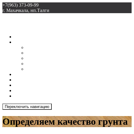
+7(963) 373-09-99
г. Махачкала, нп.Талги
ООО «Талгиспецстрой»
Главная
О нас
Доставка
Грамоты
Прайс-лист
Лицензия
Документы
Новости
Галерея
Продукция
Отзывы
Контакты
Переключить навигацию
Определяем качество грунта